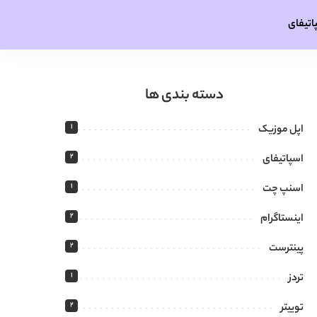
پاتیفای
دسته بندی ها
1
اپل موزیک
2
اسپاتیفای
1
اسنپ چت
2
اینستاگرام
2
پینترست
1
تردز
2
توییتر