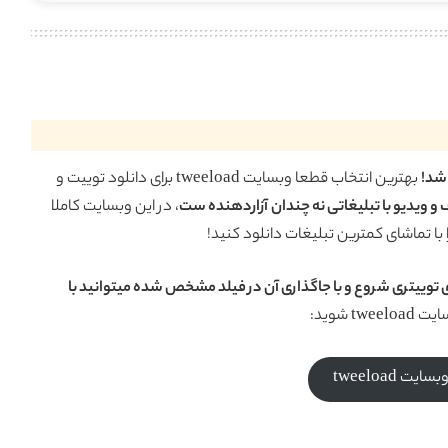
اشد!
بهترین انتخاب قطعا وبسایت tweeload برای دانلود توییت و
 ویدیو با تبلیغاتی نه چندان آزاردهنده ست
، در این وبسایت کاملا
با تماشای کمترین تبلیغات دانلود کنید!
توای توییتری شروع و با جاگذاری آن در فیلد مشخص شده میتوانید با
tw شوید:
ایت tweeload