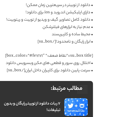
• دانلود از توییتر در سریعترین زمان ممکن!
• دارای اپلیکیشن اندروید و ios برای دانلود!
• دانلود کامل تصاویر، گیف و ویدیو از توییت و ریتوییت!
• عدم نیاز به ابزارهای فیلترشکن
• محیط ساده و کاربرپسند
• ابزار رایگان و نامحدود![/su_box]
[su_box title=”نقاط ضعف:” box_color=”#fe7171″]
• اختلال روی سرور و قطعی های مکرر وبسرویس دانلود
• سرعت پایین دانلود برای کاربران داخل ایران[/su_box]
مطالب مرتبط:
7 ربات دانلود از توییتر رایگان و بدون
تبلیغات!