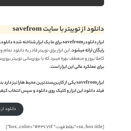
دانلود از توییتر با سایت savefrom
ابزار دانلودر savefrom برای ما یک ابزار شن
رایگان ارائه میشود
، این ابزار برای توییتر قادر به دانلود تم
کاملا بروز و منعطف بهره میبرد که با بروزرسانی توییتر بروز
برای عملکرد عالی این ابزار است.
ابزار savefrom یکی از کاربرپسندترین محیط هارا نی
فیلد دانلود این ابزار و کلیک روی دانلود و سپس انتخاب کیفی
دانلود از وبسا
[su_box title=”نقاط قوت:” box_color=”#43c76f”]