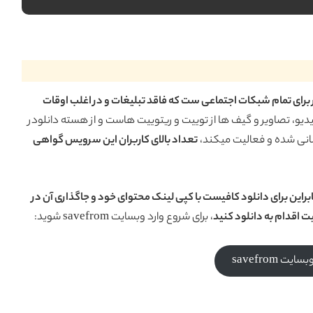
اخته شده دانلودر برای تمام شبکات اجتماعی ست که فاقد تبلیغات و در اغلب اوقات
ام ویدیو، تصاویر و گیف ها از توییت و ریتوییت هاست و از هسته دانلودر
رسانی شده و فعالیت میکند،
تعداد بالای کاربران این سرویس گواهی
ز دارد بنابراین برای دانلود کافیست با کپی لینک محتوای خود و جاگذاری آن در
ت اقدام به دانلود کنید
، برای شروع وارد وبسایت savefrom شوید:
یت savefrom