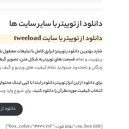
دانلود از توییتر با سایر سایت ها
دانلود از توییتر با سایت tweeload
شاید بهترین دانلودر توییتر؛ ابزاری کامل با تبلیغات معقول ب
ریتوییت و تمام
قسمت های توییتر به شکل متن، تصویر، گیف و
رایگان و نامحدود میتوانید تمام کیفیت های ویدیو و گیف را 
برای دانلود از این ابزار توییتر دانلودر ابتدا با کپی لینک مح
انتخاب کیفیت موردنظر آن را دانلود کنید،
برای شروع وارد وبسایت eeload
دانلود از وبس
[su_box title=”نقاط قوت:” box_color=”#43c76f”]