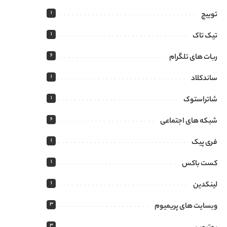
1
توییچ
1
تیک تاک
6
ربات های تلگرام
1
ساندکلاد
1
شاتراستوک
6
شبکه های اجتماعی
1
فری پیک
1
کست باکس
1
لینکدین
3
وبسایت های پریمیوم
3